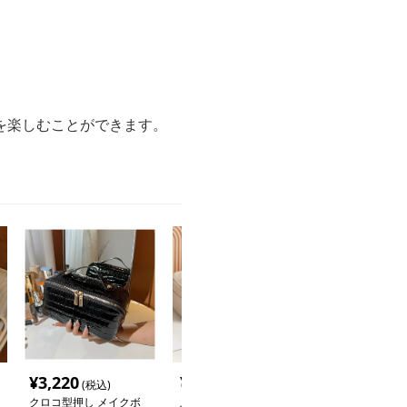
を楽しむことができます。
¥
3,220
¥
2,920
¥
2,120
(税込)
(税込)
(税込
クロコ型押し メイクボ
上品な大容量化粧品収納
メイクボックス