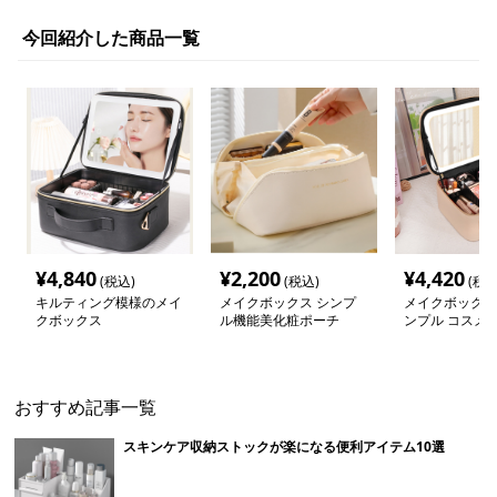
今回紹介した商品一覧
¥
4,840
¥
2,200
¥
4,420
(税込)
(税込)
(税込
キルティング模様のメイ
メイクボックス シンプ
メイクボックス
クボックス
ル機能美化粧ポーチ
ンプル コスメ
ケース
おすすめ記事一覧
スキンケア収納ストックが楽になる便利アイテム10選