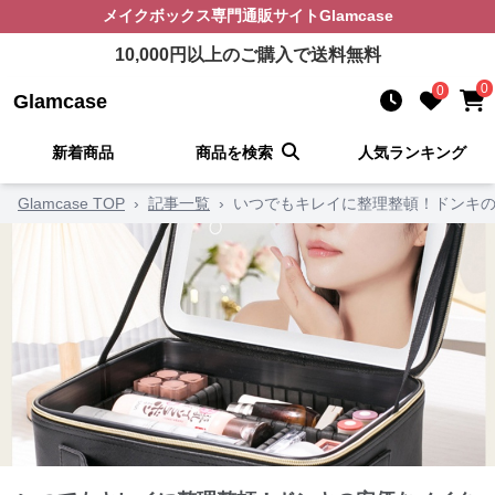
メイクボックス
専門通販サイト
Glamcase
10,000
円以上のご購入で送料無料
0
0
Glamcase
新着商品
商品を検索
人気ランキング
Glamcase TOP
›
記事一覧
›
いつでもキレイに整理整頓！ドンキの