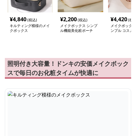
¥
4,840
¥
2,200
¥
4,420
(税込)
(税込)
(税込
キルティング模様のメイ
メイクボックス シンプ
メイクボックス
クボックス
ル機能美化粧ポーチ
ンプル コスメ
ケース
照明付き大容量！ドンキの安価メイクボック
スで毎日のお化粧タイムが快適に